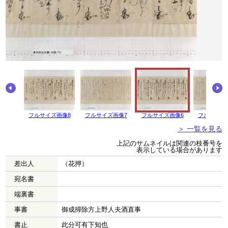
画像9
フルサイズ画像8
フルサイズ画像7
フルサイズ画像6
フルサイズ
＞ 一覧を見る
上記のサムネイルは関連の枝番号を
表示している場合があります
差出人
（花押）
宛名書
端裏書
事書
御成掃除方上野人夫酒直事
書止
此分可有下知也