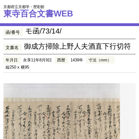
京都府立京都学・歴彩館
東寺百合文書WEB
モ函/73/14/
函/番号
御成方掃除上野人夫酒直下行切符
文書名
年月日
永享11年8月9日
西暦
1439年
寸法（mm）
縦250 x 横95