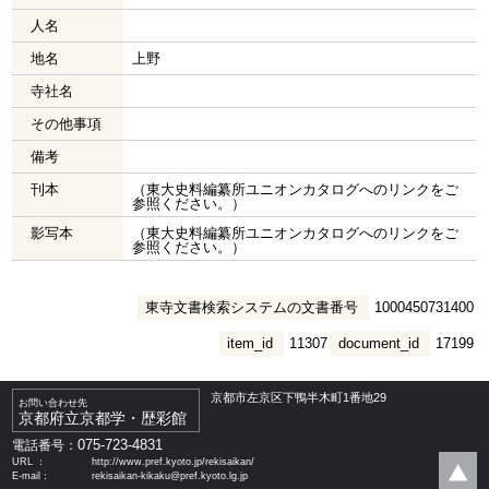
人名
地名
上野
寺社名
その他事項
備考
刊本
（東大史料編纂所ユニオンカタログへのリンクをご
参照ください。）
影写本
（東大史料編纂所ユニオンカタログへのリンクをご
参照ください。）
東寺文書検索システムの文書番号
1000450731400
item_id
11307
document_id
17199
京都市左京区下鴨半木町1番地29
お問い合わせ先
京都府立京都学・歴彩館
075-723-4831
電話番号：
URL ：
http://www.pref.kyoto.jp/rekisaikan/
E-mail：
rekisaikan-kikaku@pref.kyoto.lg.jp