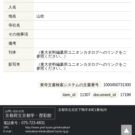
人名
地名
山吹
寺社名
その他事項
備考
刊本
（東大史料編纂所ユニオンカタログへのリンクをご
参照ください。）
影写本
（東大史料編纂所ユニオンカタログへのリンクをご
参照ください。）
東寺文書検索システムの文書番号
1000450731300
item_id
11307
document_id
17198
京都市左京区下鴨半木町1番地29
お問い合わせ先
京都府立京都学・歴彩館
075-723-4831
電話番号：
URL ：
http://www.pref.kyoto.jp/rekisaikan/
E-mail：
rekisaikan-kikaku@pref.kyoto.lg.jp