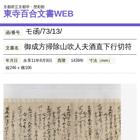
京都府立京都学・歴彩館
東寺百合文書WEB
モ函/73/13/
函/番号
御成方掃除山吹人夫酒直下行切符
文書名
年月日
永享11年8月9日
西暦
1439年
寸法（mm）
縦246 x 横106