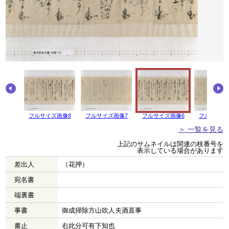
画像9
フルサイズ画像8
フルサイズ画像7
フルサイズ画像6
フルサイズ
＞ 一覧を見る
上記のサムネイルは関連の枝番号を
表示している場合があります
差出人
（花押）
宛名書
端裏書
事書
御成掃除方山吹人夫酒直事
書止
右此分可有下知也