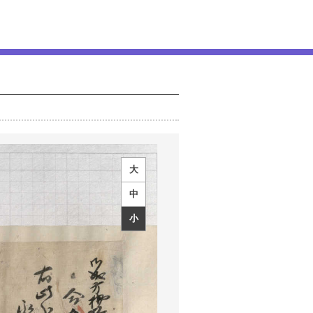
大
中
小