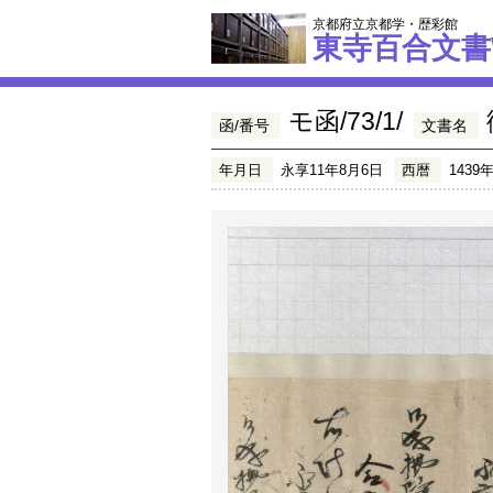
京都府立京都学・歴彩館
東寺百合文書
モ函/73/1/
函/番号
文書名
年月日
永享11年8月6日
西暦
1439