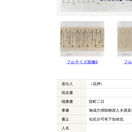
フルサイズ画像7
フルサイズ画像6
フル
差出人
（花押）
宛名書
端裏書
院町二日
事書
御成方掃除柳原人夫酒直
書止
右此分可有下知候也
人名