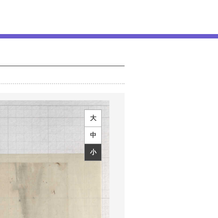
大
中
小