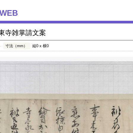
WEB
東寺雑掌請文案
年
寸法（mm）
縦0 x 横0