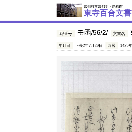
京都府立京都学・歴彩館
東寺百合文書
モ函/56/2/
函/番号
文書名
年月日
正長2年7月29日
西暦
1429