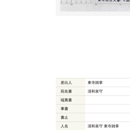
差出人
東寺雑掌
宛名書
清和泉守
端裏書
事書
書止
人名
清和泉守 東寺雑掌