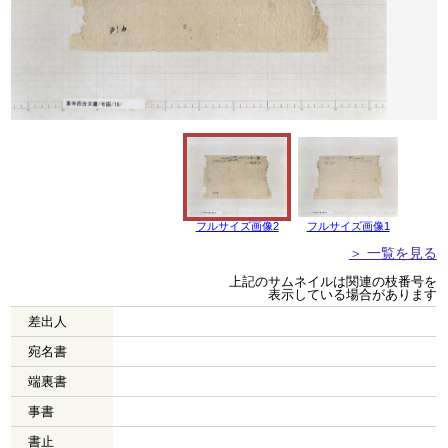
フルサイズ画像2
フルサイズ画像1
＞ 一覧を見る
上記のサムネイルは関連の枝番号を
表示している場合があります
差出人
宛名書
端裏書
事書
書止