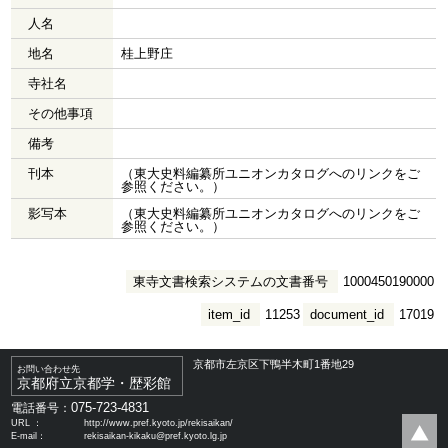
人名
地名
桂上野庄
寺社名
その他事項
備考
刊本
（東大史料編纂所ユニオンカタログへのリンクをご
参照ください。）
影写本
（東大史料編纂所ユニオンカタログへのリンクをご
参照ください。）
東寺文書検索システムの文書番号
1000450190000
item_id
11253
document_id
17019
京都市左京区下鴨半木町1番地29
お問い合わせ先
京都府立京都学・歴彩館
075-723-4831
電話番号：
URL ：
http://www.pref.kyoto.jp/rekisaikan/
E-mail：
rekisaikan-kikaku@pref.kyoto.lg.jp