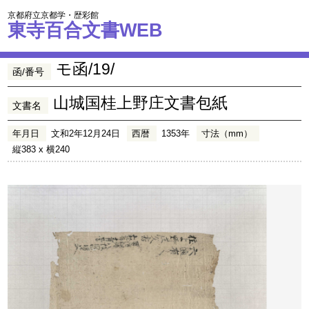
京都府立京都学・歴彩館
東寺百合文書WEB
モ函/19/
函/番号
山城国桂上野庄文書包紙
文書名
年月日
文和2年12月24日
西暦
1353年
寸法（mm）
縦383 x 横240