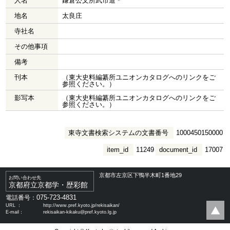
人名
鎌倉公文所武市道＊
地名
太良庄
寺社名
その他事項
備考
刊本
（東大史料編纂所ユニオンカタログへのリンクをご
参照ください。）
影写本
（東大史料編纂所ユニオンカタログへのリンクをご
参照ください。）
東寺文書検索システムの文書番号
1000450150000
item_id
11249
document_id
17007
京都市左京区下鴨半木町1番地29
お問い合わせ先
京都府立京都学・歴彩館
075-723-4831
電話番号：
URL ：
http://www.pref.kyoto.jp/rekisaikan/
E-mail：
rekisaikan-kikaku@pref.kyoto.lg.jp