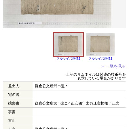
フルサイズ画像2
フルサイズ画像1
＞ 一覧を見る
上記のサムネイルは関連の枝番号を
表示している場合があります
差出人
鎌倉公文所武市道＊
宛名書
端裏書
鎌倉公文所武市道□／正安四年太良庄実検帳／正文
事書
書止