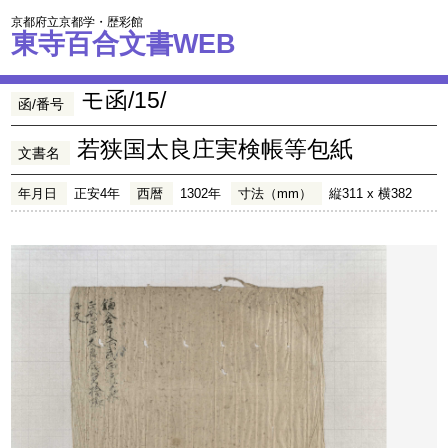
京都府立京都学・歴彩館
東寺百合文書WEB
モ函/15/
函/番号
若狭国太良庄実検帳等包紙
文書名
年月日
正安4年
西暦
1302年
寸法（mm）
縦311 x 横382