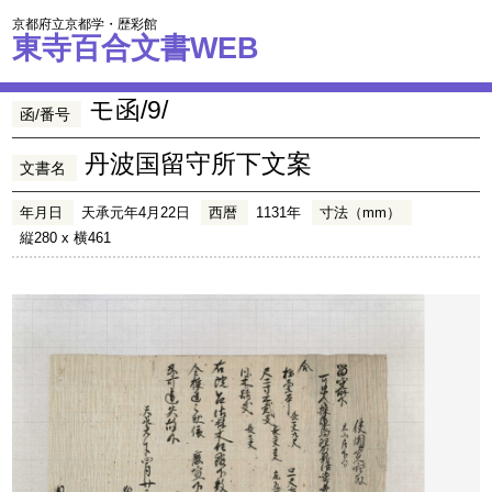
京都府立京都学・歴彩館
東寺百合文書WEB
モ函/9/
函/番号
丹波国留守所下文案
文書名
年月日
天承元年4月22日
西暦
1131年
寸法（mm）
縦280 x 横461