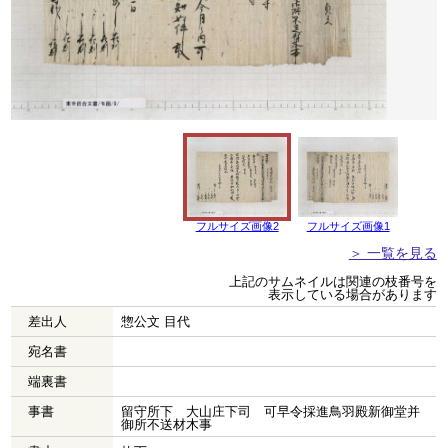
フルサイズ画像2
フルサイズ画像1
＞ 一覧を見る
上記のサムネイルは関連の枝番号を
表示している場合があります
差出人
惣公文 目代
宛名書
端裏書
事書
留守所下 大山庄下司 可早令採進鳥羽殿新御堂并
御所不送材木事