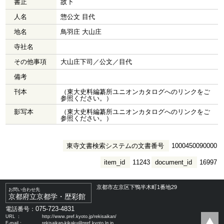
書止
故下
人名
惣公文 目代
地名
鳥羽庄 大山庄
寺社名
その他事項
大山庄下司／公文／目代
備考
刊本
（東大史料編纂所ユニオンカタログへのリンクをご
参照ください。）
影写本
（東大史料編纂所ユニオンカタログへのリンクをご
参照ください。）
東寺文書検索システムの文書番号
1000450090000
item_id
11243
document_id
16997
京都市左京区下鴨半木町1番地29
お問い合わせ先
京都府立京都学・歴彩館
075-723-4831
電話番号：
URL ：
http://www.pref.kyoto.jp/rekisaikan/
E-mail：
rekisaikan-kikaku@pref.kyoto.lg.jp