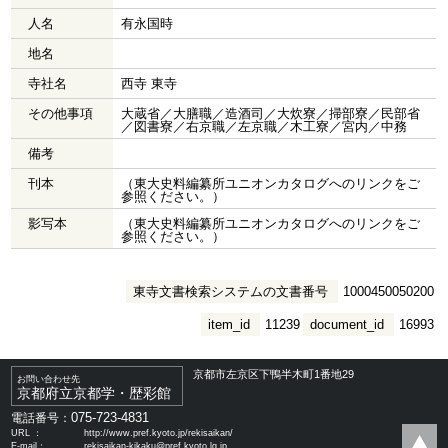
人名
有永国時
地名
寺社名
西寺 東寺
その他事項
大蔵省／大膳職／造酒司／大炊寮／掃部寮／民部省
／図書寮／右京職／左京職／木工寮／宮内／中務
備考
刊本
（東大史料編纂所ユニオンカタログへのリンクをご
参照ください。）
影写本
（東大史料編纂所ユニオンカタログへのリンクをご
参照ください。）
東寺文書検索システムの文書番号
1000450050200
item_id
11239
document_id
16993
京都市左京区下鴨半木町1番地29
お問い合わせ先
京都府立京都学・歴彩館
075-723-4831
電話番号：
URL ：
http://www.pref.kyoto.jp/rekisaikan/
E-mail：
rekisaikan-kikaku@pref.kyoto.lg.jp