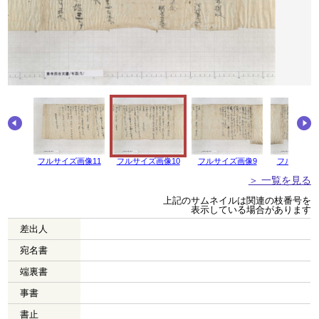
フルサイズ画像11
フルサイズ画像10
フルサイズ画像9
フルサイズ
＞ 一覧を見る
上記のサムネイルは関連の枝番号を
表示している場合があります
差出人
宛名書
端裏書
事書
書止