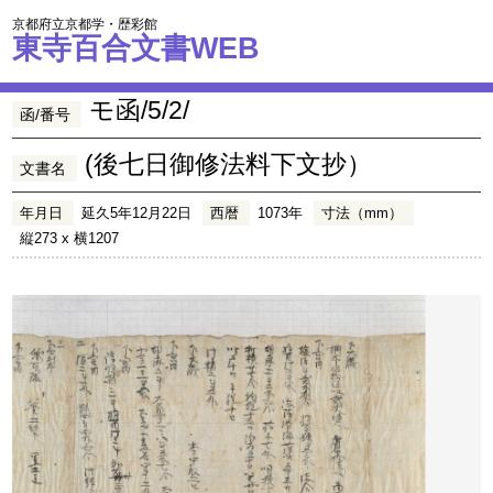
京都府立京都学・歴彩館
東寺百合文書WEB
モ函/5/2/
函/番号
(後七日御修法料下文抄）
文書名
年月日
延久5年12月22日
西暦
1073年
寸法（mm）
縦273 x 横1207