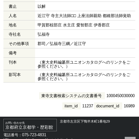
書止
以解
人名
近江守 寺主大法師□□ 上座法師親助 都維那法師覚助
地名
甲賀郡椋部庄 水主庄 愛智郡庄 伊香郡庄
寺社名
弘福寺
その他事項
郡司／弘福寺三綱／近江守
備考
刊本
（東大史料編纂所ユニオンカタログへのリンクをご
参照ください。）
影写本
（東大史料編纂所ユニオンカタログへのリンクをご
参照ください。）
東寺文書検索システムの文書番号
1000450030000
item_id
11237
document_id
16989
京都市左京区下鴨半木町1番地29
お問い合わせ先
京都府立京都学・歴彩館
075-723-4831
電話番号：