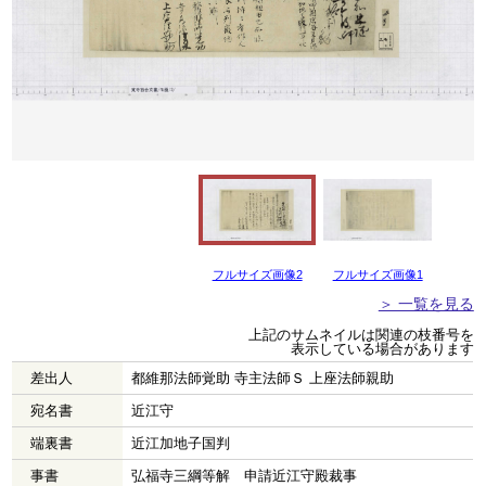
フルサイズ画像2
フルサイズ画像1
＞ 一覧を見る
上記のサムネイルは関連の枝番号を
表示している場合があります
差出人
都維那法師覚助 寺主法師Ｓ 上座法師親助
宛名書
近江守
端裏書
近江加地子国判
事書
弘福寺三綱等解 申請近江守殿裁事