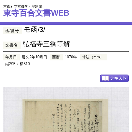
京都府立京都学・歴彩館
東寺百合文書WEB
モ函/3/
函/番号
弘福寺三綱等解
文書名
年月日
延久2年10月日
西暦
1070年
寸法（mm）
縦295 x 横510