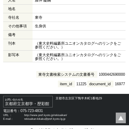
人名
雅仲 醍醐
地名
寺社名
東寺
その他事項
生身供
備考
刊本
（東大史料編纂所ユニオンカタログへのリンクをご
参照ください。）
影写本
（東大史料編纂所ユニオンカタログへのリンクをご
参照ください。）
東寺文書検索システムの文書番号
1000442690000
item_id
11225
document_id
16977
京都市左京区下鴨半木町1番地29
お問い合わせ先
京都府立京都学・歴彩館
075-723-4831
電話番号：
URL ：
http://www.pref.kyoto.jp/rekisaikan/
E-mail：
rekisaikan-kikaku@pref.kyoto.lg.jp