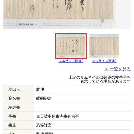
フルサイズ画像2
フルサイズ画像1
＞ 一覧を見る
上記のサムネイルは関連の枝番号を
表示している場合があります
差出人
雅仲
宛名書
醍醐御房
端裏書
事書
先日被申候東寺生身供事
書止
恐惶謹言