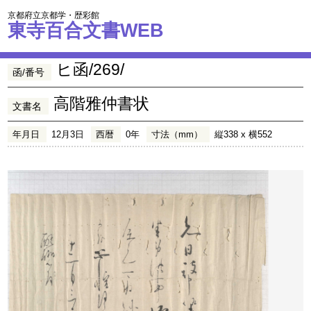
京都府立京都学・歴彩館
東寺百合文書WEB
ヒ函/269/
函/番号
高階雅仲書状
文書名
年月日
12月3日
西暦
0年
寸法（mm）
縦338 x 横552