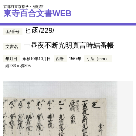
京都府立京都学・歴彩館
東寺百合文書WEB
ヒ函/229/
函/番号
一昼夜不断光明真言時結番帳
文書名
年月日
永禄10年10月日
西暦
1567年
寸法（mm）
縦283 x 横895