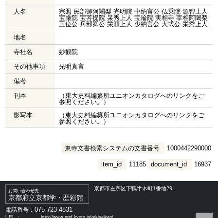
人名
宗照 民部卿阿闍梨 光明院 中納言公 仏乗院 源智上人
宝厳院 宝菩提院 杲秀上人 宝輪院 実相寺 宰相阿闍梨
三位公 兵部卿公 栄順上人 少納言公 大弐公 栄秀上人
地名
寺社名
妙観院
その他事項
光明真言
備考
刊本
（東大史料編纂所ユニオンカタログへのリンクをご
参照ください。）
影写本
（東大史料編纂所ユニオンカタログへのリンクをご
参照ください。）
東寺文書検索システムの文書番号
1000442290000
item_id
11185
document_id
16937
京都市左京区下鴨半木町1番地29
お問い合わせ先
京都府立京都学・歴彩館
075-723-4831
電話番号：
URL ：
http://www.pref.kyoto.jp/rekisaikan/