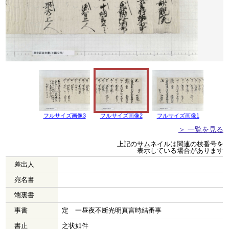
フルサイズ画像3
フルサイズ画像2
フルサイズ画像1
＞ 一覧を見る
上記のサムネイルは関連の枝番号を
表示している場合があります
差出人
宛名書
端裏書
事書
定 一昼夜不断光明真言時結番事
書止
之状如件