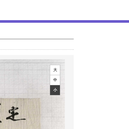
大
中
小