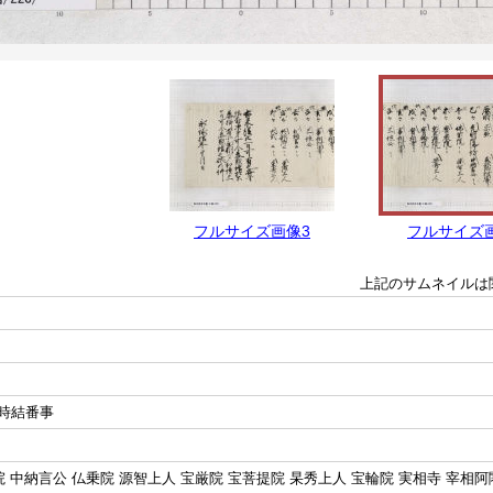
フルサイズ画像3
フルサイズ
上記のサムネイルは
時結番事
 中納言公 仏乗院 源智上人 宝厳院 宝菩提院 杲秀上人 宝輪院 実相寺 宰相阿