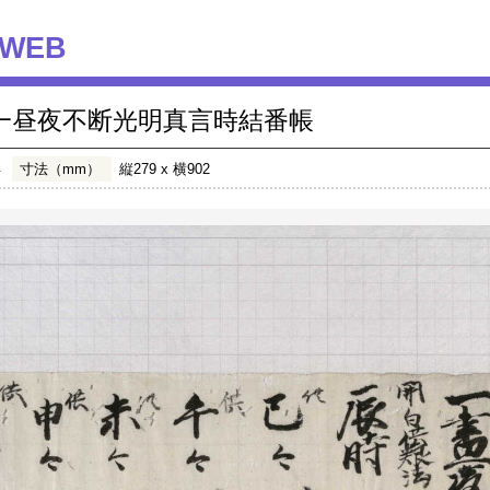
WEB
一昼夜不断光明真言時結番帳
年
寸法（mm）
縦279 x 横902