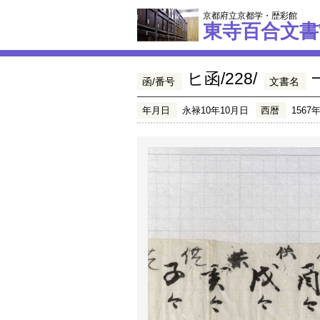
京都府立京都学・歴彩館
東寺百合文書
ヒ函/228/
函/番号
文書名
年月日
永禄10年10月日
西暦
1567