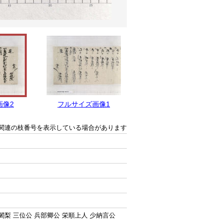
画像2
フルサイズ画像1
関連の枝番号を表示している場合があります
闍梨 三位公 兵部卿公 栄順上人 少納言公