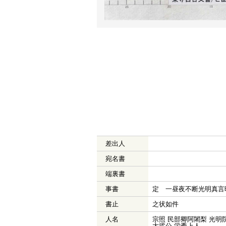
差出人
宛名書
端裏書
事書
定 一昼夜不断光明真言
書止
之状如件
人名
宗照 民部卿阿闍梨 光明院
大弐公 栄秀上人