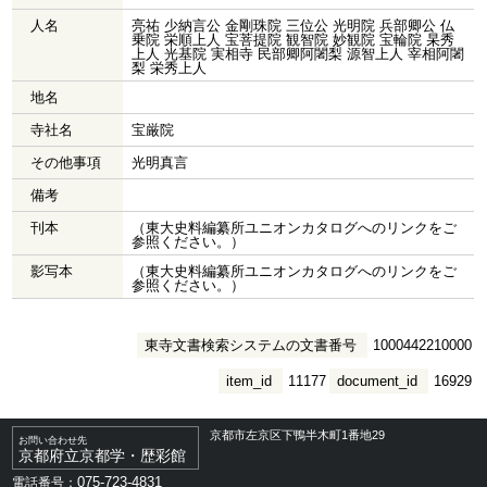
人名
亮祐 少納言公 金剛珠院 三位公 光明院 兵部卿公 仏
乗院 栄順上人 宝菩提院 観智院 妙観院 宝輪院 杲秀
上人 光基院 実相寺 民部卿阿闍梨 源智上人 宰相阿闍
梨 栄秀上人
地名
寺社名
宝厳院
その他事項
光明真言
備考
刊本
（東大史料編纂所ユニオンカタログへのリンクをご
参照ください。）
影写本
（東大史料編纂所ユニオンカタログへのリンクをご
参照ください。）
東寺文書検索システムの文書番号
1000442210000
item_id
11177
document_id
16929
京都市左京区下鴨半木町1番地29
お問い合わせ先
京都府立京都学・歴彩館
075-723-4831
電話番号：