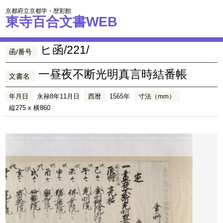
京都府立京都学・歴彩館
東寺百合文書WEB
ヒ函/221/
函/番号
一昼夜不断光明真言時結番帳
文書名
年月日
永禄8年11月日
西暦
1565年
寸法（mm）
縦275 x 横860