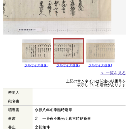
フルサイズ画像3
フルサイズ画像2
フルサイズ画像1
＞ 一覧を見る
上記のサムネイルは関連の枝番号を
表示している場合があります
差出人
宛名書
端裏書
永禄八年冬季臨時廻章
事書
定 一昼夜不断光明真言時結番事
書止
之状如件