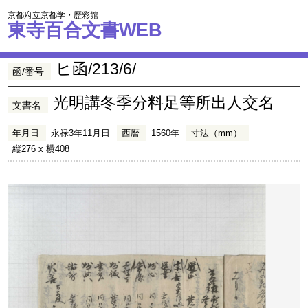
京都府立京都学・歴彩館
東寺百合文書WEB
ヒ函/213/6/
函/番号
光明講冬季分料足等所出人交名
文書名
年月日
永禄3年11月日
西暦
1560年
寸法（mm）
縦276 x 横408