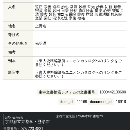
人名
道正 宗善 道幸 妙心 常源 妙福 常光 妙典 祐智 順善
宗貞 栄智 妙円 日乗 妙祐 道□ 妙永 筑後 心秀 智慶 □
清 乗玄 妙音 祐□ 宝厳院 乗俊 祐賢 若狭法橋 観智院
文清 栄仙 清浄光院 宗俊 敬祐
地名
上野名
寺社名
その他事項
光明講
備考
刊本
（東大史料編纂所ユニオンカタログへのリンクをご
参照ください。）
影写本
（東大史料編纂所ユニオンカタログへのリンクをご
参照ください。）
東寺文書検索システムの文書番号
1000442130600
item_id
11169
document_id
16918
京都市左京区下鴨半木町1番地29
お問い合わせ先
京都府立京都学・歴彩館
075-723-4831
電話番号：