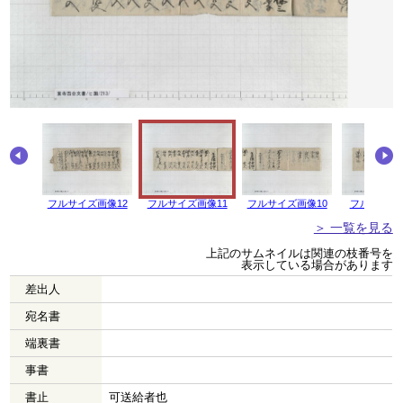
フルサイズ画像12
フルサイズ画像11
フルサイズ画像10
フルサイズ
＞ 一覧を見る
上記のサムネイルは関連の枝番号を
表示している場合があります
差出人
宛名書
端裏書
事書
書止
可送給者也