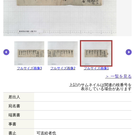
画像4
フルサイズ画像3
フルサイズ画像2
フルサイズ画像1
＞ 一覧を見る
上記のサムネイルは関連の枝番号を
表示している場合があります
差出人
宛名書
端裏書
事書
書止
可送給者也