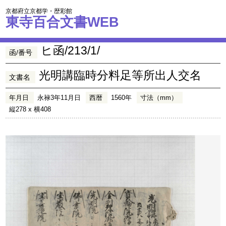
京都府立京都学・歴彩館
東寺百合文書WEB
ヒ函/213/1/
函/番号
光明講臨時分料足等所出人交名
文書名
年月日
永禄3年11月日
西暦
1560年
寸法（mm）
縦278 x 横408