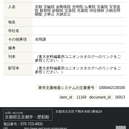
人名
宗順 宝輪院 金剛珠院 光明院 仏乗院 宝厳院 宝菩提
院 観智院 妙観院 宝泉院 光基院 侍従律師 少納言阿
闍梨 少将公 大納言公
地名
寺社名
その他事項
光明講
備考
刊本
（東大史料編纂所ユニオンカタログへのリンクをご
参照ください。）
影写本
（東大史料編纂所ユニオンカタログへのリンクをご
参照ください。）
東寺文書検索システムの文書番号
1000442130100
item_id
11169
document_id
16913
京都市左京区下鴨半木町1番地29
お問い合わせ先
京都府立京都学・歴彩館
075-723-4831
電話番号：
URL ：
http://www.pref.kyoto.jp/rekisaikan/