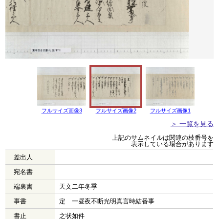
フルサイズ画像3
フルサイズ画像2
フルサイズ画像1
＞ 一覧を見る
上記のサムネイルは関連の枝番号を
表示している場合があります
差出人
宛名書
端裏書
天文二年冬季
事書
定 一昼夜不断光明真言時結番事
書止
之状如件