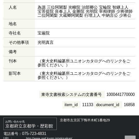
人名
為源 三位阿闍梨 光幢院 治部卿公 宝輪院 智継上人
宝菩提院 良春上人 金勝院 光明院 宰相律師 少将律師
二位阿闍梨 大蔵卿阿闍梨 行増上人 中納言公 少将公
地名
寺社名
宝厳院
その他事項
光明真言
備考
刊本
（東大史料編纂所ユニオンカタログへのリンクをご
参照ください。）
影写本
（東大史料編纂所ユニオンカタログへのリンクをご
参照ください。）
東寺文書検索システムの文書番号
1000441770000
item_id
11133
document_id
16858
京都市左京区下鴨半木町1番地29
お問い合わせ先
京都府立京都学・歴彩館
075-723-4831
電話番号：
URL ：
http://www.pref.kyoto.jp/rekisaikan/