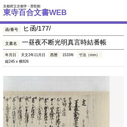
京都府立京都学・歴彩館
東寺百合文書WEB
ヒ函/177/
函/番号
一昼夜不断光明真言時結番帳
文書名
年月日
天文2年11月日
西暦
1533年
寸法（mm）
縦245 x 横826