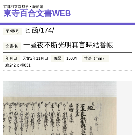
京都府立京都学・歴彩館
東寺百合文書WEB
ヒ函/174/
函/番号
一昼夜不断光明真言時結番帳
文書名
年月日
天文2年11月日
西暦
1533年
寸法（mm）
縦242 x 横831