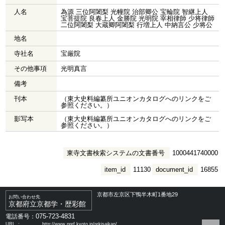
人名
為源 三位阿闍梨 光幢院 治部卿公 宝輪院 智継上人
宝菩提院 良春上人 金勝院 光明院 宰相律師 少将律師
二位阿闍梨 大蔵卿阿闍梨 行増上人 中納言公 少将公
地名
寺社名
宝厳院
その他事項
光明真言
備考
刊本
（東大史料編纂所ユニオンカタログへのリンクをご
参照ください。）
影写本
（東大史料編纂所ユニオンカタログへのリンクをご
参照ください。）
東寺文書検索システムの文書番号
1000441740000
item_id
11130
document_id
16855
京都市左京区下鴨半木町1番地29
お問い合わせ先
京都府立京都学・歴彩館
075-723-4831
電話番号：
URL ：
http://www.pref.kyoto.jp/rekisaikan/