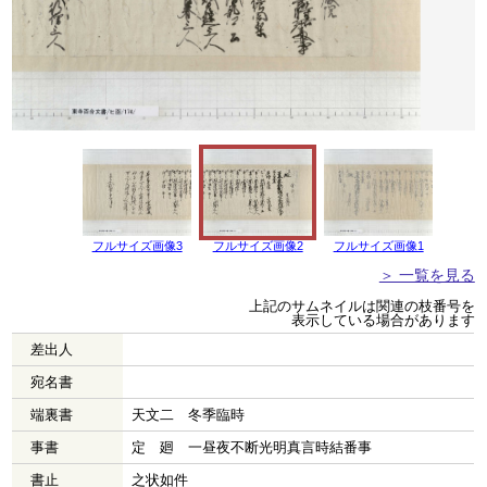
フルサイズ画像3
フルサイズ画像2
フルサイズ画像1
＞ 一覧を見る
上記のサムネイルは関連の枝番号を
表示している場合があります
差出人
宛名書
端裏書
天文二 冬季臨時
事書
定 廻 一昼夜不断光明真言時結番事
書止
之状如件