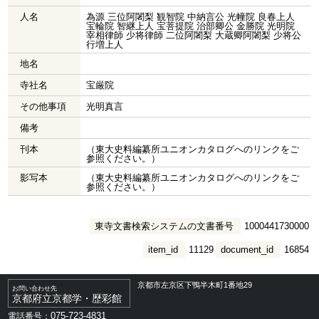
人名
為源 三位阿闍梨 観智院 中納言公 光幢院 良春上人
宝輪院 智継上人 宝菩提院 治部卿公 金勝院 光明院
宰相律師 少将律師 二位阿闍梨 大蔵卿阿闍梨 少将公
行増上人
地名
寺社名
宝厳院
その他事項
光明真言
備考
刊本
（東大史料編纂所ユニオンカタログへのリンクをご
参照ください。）
影写本
（東大史料編纂所ユニオンカタログへのリンクをご
参照ください。）
東寺文書検索システムの文書番号
1000441730000
item_id
11129
document_id
16854
京都市左京区下鴨半木町1番地29
お問い合わせ先
京都府立京都学・歴彩館
075-723-4831
電話番号：