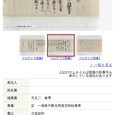
フルサイズ画像3
フルサイズ画像2
フルサイズ画像1
＞ 一覧を見る
上記のサムネイルは関連の枝番号を
表示している場合があります
差出人
宛名書
端裏書
天文二 春季
事書
定 一昼夜不断光明真言時結番事
書止
之状如件