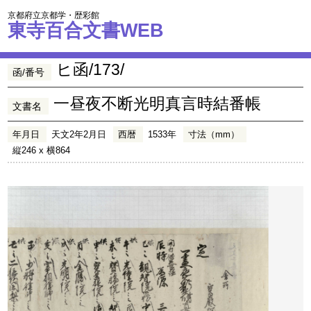
京都府立京都学・歴彩館
東寺百合文書WEB
ヒ函/173/
函/番号
一昼夜不断光明真言時結番帳
文書名
年月日
天文2年2月日
西暦
1533年
寸法（mm）
縦246 x 横864