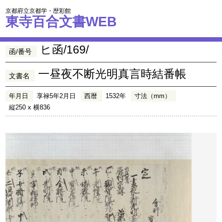
京都府立京都学・歴彩館
東寺百合文書WEB
ヒ函/169/
函/番号
一昼夜不断光明真言時結番帳
文書名
年月日
享禄5年2月日
西暦
1532年
寸法（mm）
縦250 x 横836