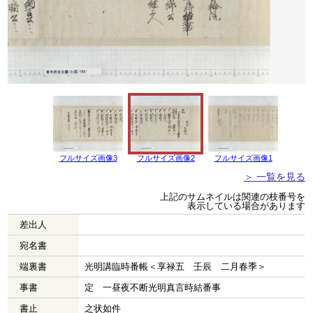
フルサイズ画像3
フルサイズ画像2
フルサイズ画像1
＞ 一覧を見る
上記のサムネイルは関連の枝番号を
表示している場合があります
差出人
宛名書
端裏書
光明講臨時番帳＜享禄五 壬辰 二月春季＞
事書
定 一昼夜不断光明真言時結番事
書止
之状如件