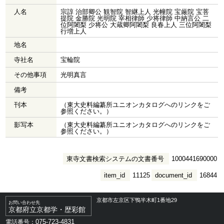
人名
宗諄 治部卿公 観智院 智継上人 光幢院 宝厳院 宝菩
提院 金勝院 光明院 宰相律師 少将律師 中納言公 二
位阿闍梨 少将公 大蔵卿阿闍梨 良春上人 三位阿闍梨
行増上人
地名
寺社名
宝輪院
その他事項
光明真言
備考
刊本
（東大史料編纂所ユニオンカタログへのリンクをご
参照ください。）
影写本
（東大史料編纂所ユニオンカタログへのリンクをご
参照ください。）
東寺文書検索システムの文書番号
1000441690000
item_id
11125
document_id
16844
京都市左京区下鴨半木町1番地29
お問い合わせ先
京都府立京都学・歴彩館
075-723-4831
電話番号：