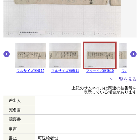
画像13
フルサイズ画像12
フルサイズ画像11
フルサイズ画像10
フルサイズ
＞ 一覧を見る
上記のサムネイルは関連の枝番号を
表示している場合があります
差出人
宛名書
端裏書
事書
書止
可送給者也