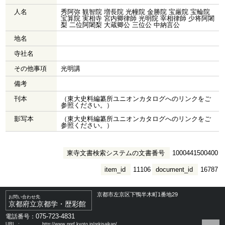
人名
秀阿弥 観智院 増長院 光幢院 金勝院 宝厳院 宝輪院
宝算院 実相寺 宮内卿律師 光明院 宰相律師 少将阿闍
梨 二位阿闍梨 大蔵卿公 三位公 中納言公
地名
寺社名
その他事項
光明講
備考
刊本
（東大史料編纂所ユニオンカタログへのリンクをご
参照ください。）
影写本
（東大史料編纂所ユニオンカタログへのリンクをご
参照ください。）
東寺文書検索システムの文書番号
1000441500400
item_id
11106
document_id
16787
京都市左京区下鴨半木町1番地29
お問い合わせ先
京都府立京都学・歴彩館
075-723-4831
電話番号：
URL ：
http://www.pref.kyoto.jp/rekisaikan/