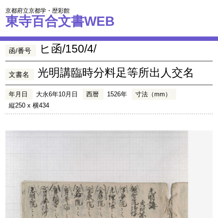
京都府立京都学・歴彩館
東寺百合文書WEB
ヒ函/150/4/
函/番号
光明講臨時分料足等所出人交名
文書名
年月日
大永6年10月日
西暦
1526年
寸法（mm）
縦250 x 横434