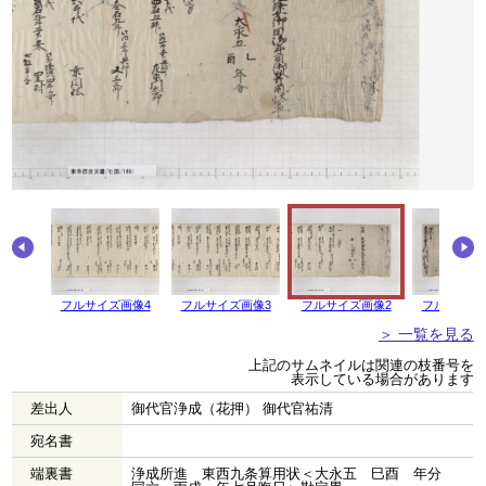
画像5
フルサイズ画像4
フルサイズ画像3
フルサイズ画像2
フルサイズ
＞ 一覧を見る
上記のサムネイルは関連の枝番号を
表示している場合があります
差出人
御代官浄成（花押） 御代官祐清
宛名書
端裏書
浄成所進 東西九条算用状＜大永五 巳酉 年分