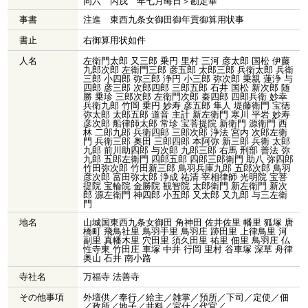
同六 丙戌 年七月晦日＞勘定畢
事書
注進 東西九条女御田御年貢御算用状事
書止
右御算用状如件
人名
左衛門太郎 又三郎 乗円 里村 三河 彦太郎 国松 伊藤
九郎次郎 左衛門三郎 彦五郎 太郎三郎 兵衛太郎 兵衛
三郎 小四郎 弥三郎 浄円 小三郎 弥次郎 乗親 蓮浄 与
四郎 彦三郎 次郎四郎 三郎五郎 石井 国松 新次郎 随
勝 乗珍 三郎次郎 左衛門次郎 秦四郎 四郎兵衛 妙幸
兵衛九郎 竹岡 乗円 妙寿 彦五郎 隼人 堤藤衛門 宝徳
弥太郎 太郎五郎 道音 主計 新左衛門 寒川 平岩 妙寿
彦次郎 船律師太郎 常珍 宝菩提院 新衛門 源衛門 西
林 二郎九郎 兵衛四郎 三郎次郎 浄法 宮内 次郎左衛
門 兵衛三郎 奥田 三郎四郎 本阿弥 新三郎 兵衛 太郎
九郎 前川助四郎 与次郎 九郎三郎 右馬 刑部 善法 弥
九郎 五郎左衛門 四郎五郎 四郎三郎衛門 助八 弥四郎
竹田弥次郎 竹田新三郎 鳥羽兵庫九郎 五郎次郎 鳥羽
彦次郎 富田弥太郎 浄成 祐清 宰相律師 光明院 宝菩
提院 宝輪院 金勝院 観智院 太郎衛門 新左衛門 新次
郎 源左衛門 神四郎 小五郎 又太郎 又九郎 与三左衛
門
地名
山城国東西九条女御田 角神田 佐井佐里 幡里 狐塚 唐
橋町 飛鳥社里 鳥羽手里 鳥羽庄 跡田里 上律鳥里 河
副里 真幡木里 穴田里 須久田里 祐里 佃里 鳥羽庄 仏
性寺東 竹田庄 車塚 中井 行岡 里村 谷車塚 深草 舟律
奥山 石井 南小路
寺社名
万福寺 法善寺
その他事項
外壇供／奉行／給主／雑掌／預所／下司／定使／佃
／政所／地子／井料／宮仕／代官／