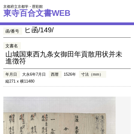
京都府立京都学・歴彩館
東寺百合文書WEB
ヒ函/149/
函/番号
文書名
山城国東西九条女御田年貢散用状并未
進徴符
年月日
大永6年7月日
西暦
1526年
寸法（mm）
縦271 x 横11480