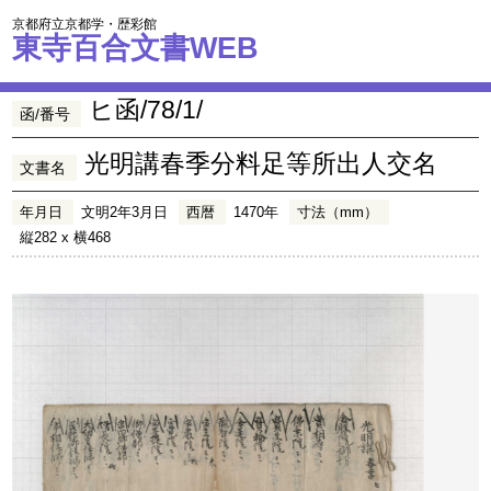
京都府立京都学・歴彩館
東寺百合文書WEB
ヒ函/78/1/
函/番号
光明講春季分料足等所出人交名
文書名
年月日
文明2年3月日
西暦
1470年
寸法（mm）
縦282 x 横468