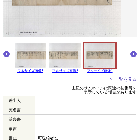
画像4
フルサイズ画像3
フルサイズ画像2
フルサイズ画像1
＞ 一覧を見る
上記のサムネイルは関連の枝番号を
表示している場合があります
差出人
宛名書
端裏書
事書
書止
可送給者也