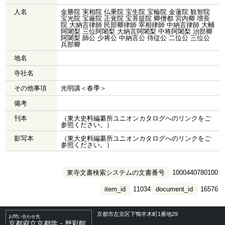
人名
金勝院 実相院 仏乗院 宝生院 宝輪院 金蓮院 観智院
宝光院 宝厳院 正覚院 宝菩提院 卿僧都 宮内卿 増長
院 大納言律師 民部卿律師 宰相律師 中納言律師 大輔
阿闍梨 三位阿闍梨 大納言阿闍梨 中将阿闍梨 治部卿
阿闍梨 師公 少将公 中納言公 侍従公 二位公 三位公
兵部卿
地名
寺社名
その他事項
光明講＜春季＞
備考
刊本
（東大史料編纂所ユニオンカタログへのリンクをご
参照ください。）
影写本
（東大史料編纂所ユニオンカタログへのリンクをご
参照ください。）
東寺文書検索システムの文書番号
1000440780100
item_id
11034
document_id
16576
京都市左京区下鴨半木町1番地29
お問い合わせ先
京都府立京都学・歴彩館