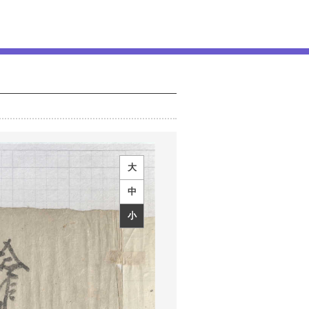
大
中
小