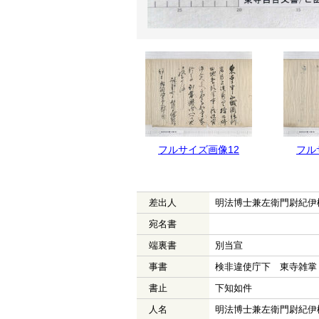
フルサイズ画像13
フルサイズ画像12
フル
差出人
明法博士兼左衛門尉紀伊
宛名書
端裏書
別当宣
事書
検非違使庁下 東寺雑掌
書止
下知如件
人名
明法博士兼左衛門尉紀伊