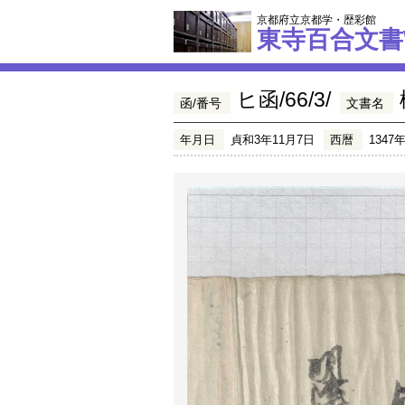
京都府立京都学・歴彩館
東寺百合文書
ヒ函/66/3/
函/番号
文書名
年月日
貞和3年11月7日
西暦
1347