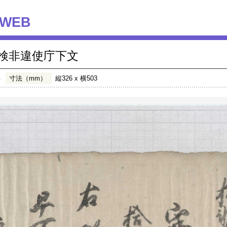
WEB
検非違使庁下文
年
寸法（mm）
縦326 x 横503