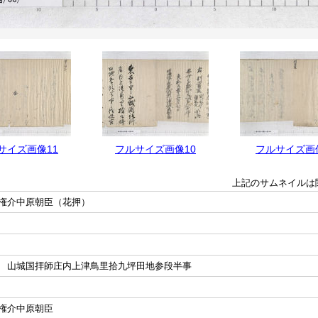
サイズ画像11
フルサイズ画像10
フルサイズ画
上記のサムネイルは
権介中原朝臣（花押）
 山城国拝師庄内上津鳥里拾九坪田地参段半事
権介中原朝臣