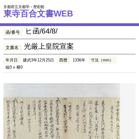
京都府立京都学・歴彩館
東寺百合文書WEB
ヒ函/64/8/
函/番号
光厳上皇院宣案
文書名
年月日
建武3年12月25日
西暦
1336年
寸法（mm）
縦0 x 横0