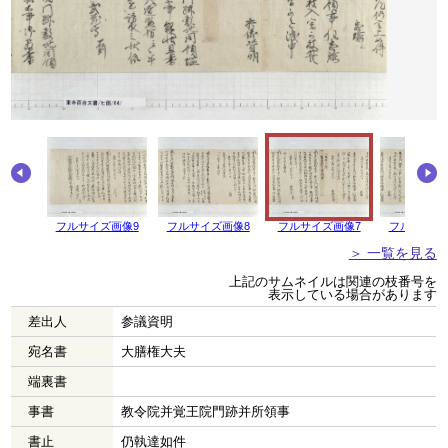
フルサイズ画像9
フルサイズ画像8
フルサイズ画像7
フルサイズ
＞ 一覧を見る
上記のサムネイルは関連の枝番号を
表示している場合があります
差出人
参議資明
宛名書
大膳権大夫
端裏書
事書
教令院并覚王院門跡并所領事
書止
仍執達如件