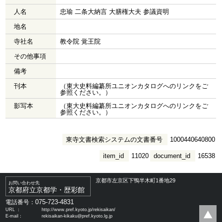
人名
忠瑜 二条大納言 大膳権大夫 参議資明
地名
寺社名
教令院 覚王院
その他事項
備考
刊本
（東大史料編纂所ユニオンカタログへのリンクをご
参照ください。）
影写本
（東大史料編纂所ユニオンカタログへのリンクをご
参照ください。）
東寺文書検索システムの文書番号
1000440640800
item_id
11020
document_id
16538
京都市左京区下鴨半木町1番地29
お問い合わせ先
京都府立京都学・歴彩館
075-723-4831
電話番号：
URL ：
http://www.pref.kyoto.jp/rekisaikan/
E-mail：
rekisaikan-kikaku@pref.kyoto.lg.jp