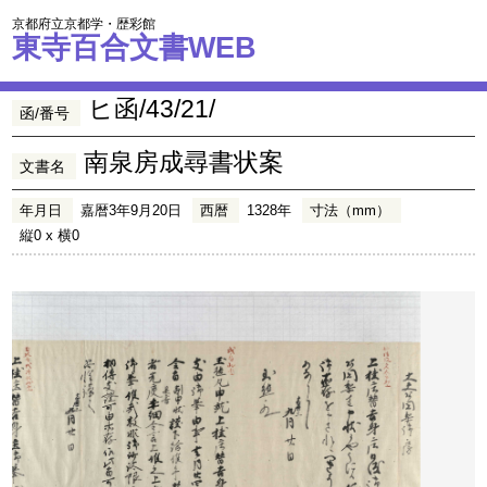
京都府立京都学・歴彩館
東寺百合文書WEB
ヒ函/43/21/
函/番号
南泉房成尋書状案
文書名
年月日
嘉暦3年9月20日
西暦
1328年
寸法（mm）
縦0 x 横0