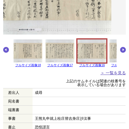
画像19
フルサイズ画像18
フルサイズ画像17
フルサイズ画像16
フルサイズ画
＞ 一覧を見る
上記のサムネイルは関連の枝番号を
表示している場合があります
差出人
成尋
宛名書
端裏書
事書
王熊丸申就上桂庄替吉身庄沙汰事
書止
恐惶謹言