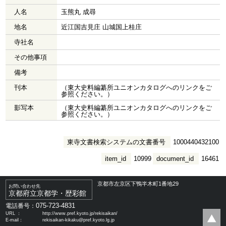
人名
玉熊丸 成尋
地名
近江国吉見庄 山城国上桂庄
寺社名
その他事項
備考
刊本
（東大史料編纂所ユニオンカタログへのリンクをご
参照ください。）
影写本
（東大史料編纂所ユニオンカタログへのリンクをご
参照ください。）
東寺文書検索システムの文書番号
1000440432100
item_id
10999
document_id
16461
京都市左京区下鴨半木町1番地29
お問い合わせ先
京都府立京都学・歴彩館
075-723-4831
電話番号：
URL ：
http://www.pref.kyoto.jp/rekisaikan/
E-mail：
rekisaikan-kikaku@pref.kyoto.lg.jp