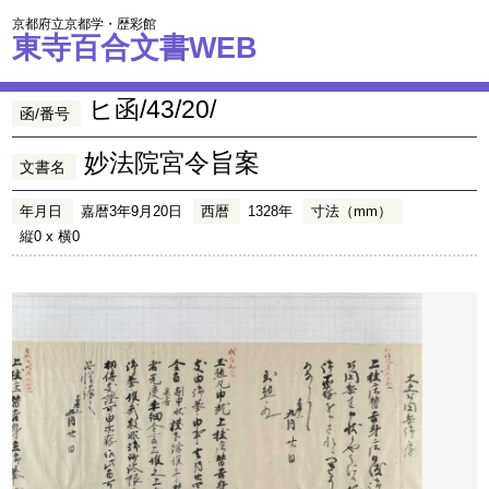
京都府立京都学・歴彩館
東寺百合文書WEB
ヒ函/43/20/
函/番号
妙法院宮令旨案
文書名
年月日
嘉暦3年9月20日
西暦
1328年
寸法（mm）
縦0 x 横0