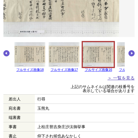
画像19
フルサイズ画像18
フルサイズ画像17
フルサイズ画像16
フルサイズ画
＞ 一覧を見る
上記のサムネイルは関連の枝番号を
表示している場合があります
差出人
行尋
宛名書
玉熊丸
端裏書
事書
上桂庄替吉身庄沙汰御挙事
書止
仰下され候也あなかしく