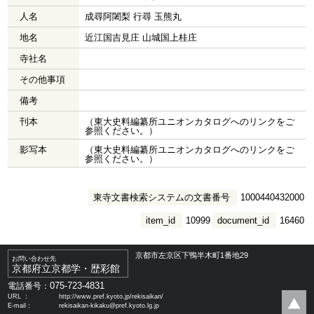
人名
成尋阿闍梨 行尋 玉熊丸
地名
近江国吉見庄 山城国上桂庄
寺社名
その他事項
備考
刊本
（東大史料編纂所ユニオンカタログへのリンクをご
参照ください。）
影写本
（東大史料編纂所ユニオンカタログへのリンクをご
参照ください。）
東寺文書検索システムの文書番号
1000440432000
item_id
10999
document_id
16460
京都市左京区下鴨半木町1番地29
お問い合わせ先
京都府立京都学・歴彩館
075-723-4831
電話番号：
URL ：
http://www.pref.kyoto.jp/rekisaikan/
E-mail：
rekisaikan-kikaku@pref.kyoto.lg.jp