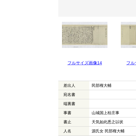
フルサイズ画像15
フルサイズ画像14
フル
差出人
民部権大輔
宛名書
端裏書
事書
山城国上桂庄事
書止
天気如此悉之以状
人名
源氏女 民部権大輔