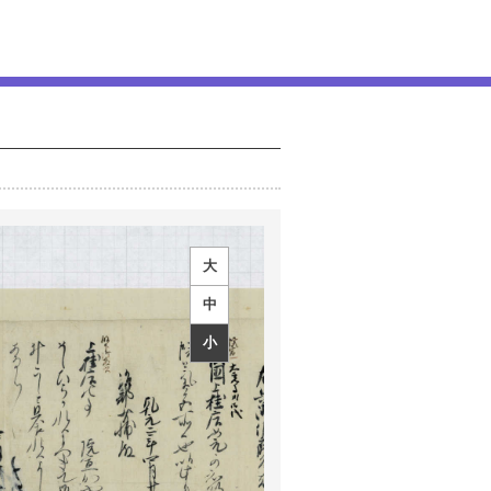
大
中
小