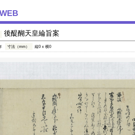
WEB
後醍醐天皇綸旨案
年
寸法（mm）
縦0 x 横0