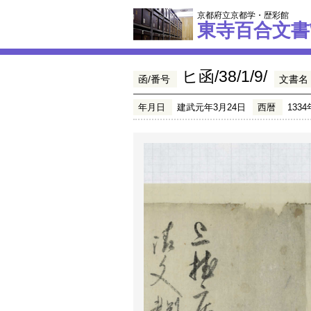
京都府立京都学・歴彩館
東寺百合文書
ヒ函/38/1/9/
函/番号
文書名
年月日
建武元年3月24日
西暦
1334