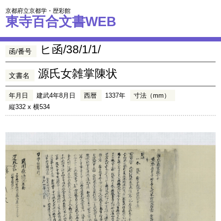
京都府立京都学・歴彩館
東寺百合文書WEB
ヒ函/38/1/1/
函/番号
源氏女雑掌陳状
文書名
年月日
建武4年8月日
西暦
1337年
寸法（mm）
縦332 x 横534