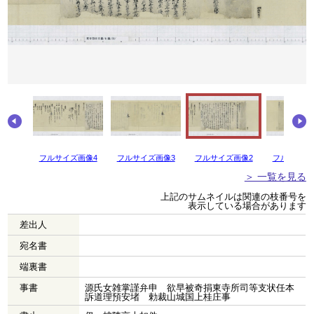
画像5
フルサイズ画像4
フルサイズ画像3
フルサイズ画像2
フルサイズ
＞ 一覧を見る
上記のサムネイルは関連の枝番号を
表示している場合があります
差出人
宛名書
端裏書
事書
源氏女雑掌謹弁申 欲早被奇捐東寺所司等支状任本
訴道理預安堵 勅裁山城国上桂庄事