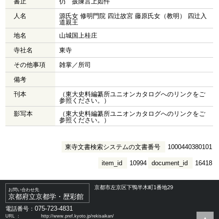
書止
仍 披陳言上如件
人名
源氏女 修明門院 四辻故宮 藤原氏女（教明） 四辻入
道親王
地名
山城国上桂庄
寺社名
東寺
その他事項
雑掌／所司
備考
刊本
（東大史料編纂所ユニオンカタログへのリンクをご
参照ください。）
影写本
（東大史料編纂所ユニオンカタログへのリンクをご
参照ください。）
東寺文書検索システムの文書番号
1000440380101
item_id
10994
document_id
16418
京都市左京区下鴨半木町1番地29
お問い合わせ先
京都府立京都学・歴彩館
075-723-4831
電話番号：
URL ：
http://www.pref.kyoto.jp/rekisaikan/