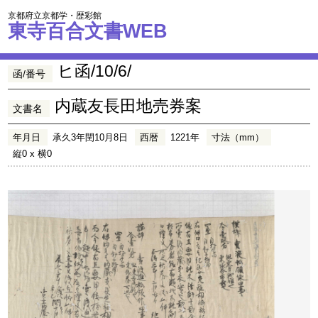
京都府立京都学・歴彩館
東寺百合文書WEB
ヒ函/10/6/
函/番号
内蔵友長田地売券案
文書名
年月日
承久3年閏10月8日
西暦
1221年
寸法（mm）
縦0 x 横0