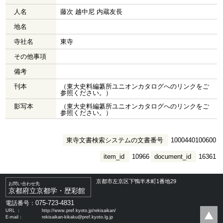
人名
藤次 越中尼 内蔵友長
地名
寺社名
東寺
その他事項
備考
刊本
（東大史料編纂所ユニオンカタログへのリンクをご
参照ください。）
影写本
（東大史料編纂所ユニオンカタログへのリンクをご
参照ください。）
東寺文書検索システムの文書番号
1000440100600
item_id
10966
document_id
16361
京都市左京区下鴨半木町1番地29
お問い合わせ先
京都府立京都学・歴彩館
075-723-4831
電話番号：
URL ：
http://www.pref.kyoto.jp/rekisaikan/
E-mail：
rekisaikan-kikaku@pref.kyoto.lg.jp