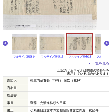
画像15
フルサイズ画像14
フルサイズ画像13
フルサイズ画像12
フルサイズ画
＞ 一覧を見る
上記のサムネイルは関連の枝番号を
表示している場合があります
差出人
売主内蔵友長（花押） 藤次（花押）
宛名書
端裏書
事書
勤辞 売渡進私領作田事
書止
仍為後日証文本券文相副新券文立売渡 状如件