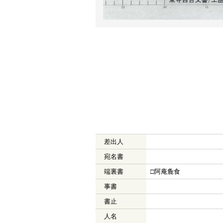
差出人
宛名書
端裏書
□阿庵麁食
事書
書止
人名