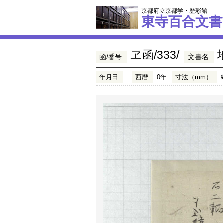
京都府立京都学・歴彩館
東寺百合文書
ヱ函/333/
函/番号
文書名
年月日
西暦
0年
寸法（mm）