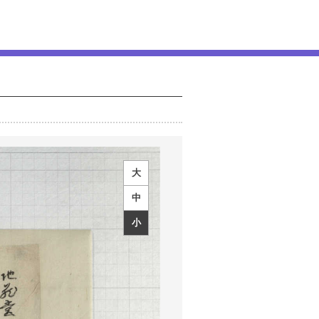
大
中
小