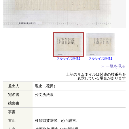
フルサイズ画像2
フルサイズ画像1
＞ 一覧を見る
上記のサムネイルは関連の枝番号を
表示している場合があります
差出人
理忠（花押）
宛名書
公文所法眼
端裏書
事書
書止
可預御披露候、恐々謹言、