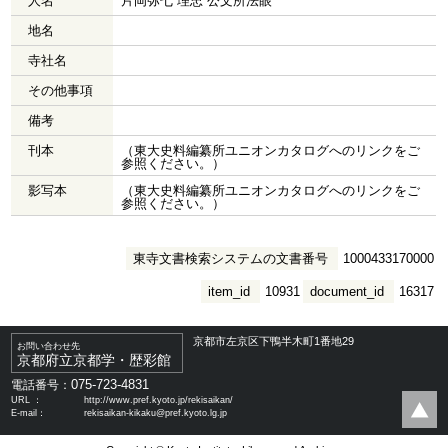
人名
片岡弥七 理忠 公文所法眼
地名
寺社名
その他事項
備考
刊本
（東大史料編纂所ユニオンカタログへのリンクをご
参照ください。）
影写本
（東大史料編纂所ユニオンカタログへのリンクをご
参照ください。）
東寺文書検索システムの文書番号
1000433170000
item_id
10931
document_id
16317
京都市左京区下鴨半木町1番地29
お問い合わせ先
京都府立京都学・歴彩館
075-723-4831
電話番号：
URL ：
http://www.pref.kyoto.jp/rekisaikan/
E-mail：
rekisaikan-kikaku@pref.kyoto.lg.jp