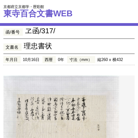
京都府立京都学・歴彩館
東寺百合文書WEB
ヱ函/317/
函/番号
理忠書状
文書名
年月日
10月16日
西暦
0年
寸法（mm）
縦260 x 横432