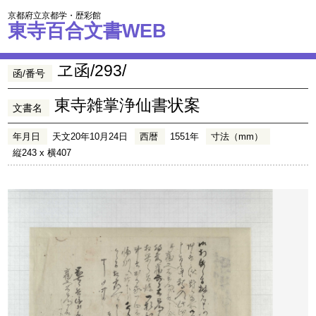
京都府立京都学・歴彩館
東寺百合文書WEB
ヱ函/293/
函/番号
東寺雑掌浄仙書状案
文書名
年月日
天文20年10月24日
西暦
1551年
寸法（mm）
縦243 x 横407