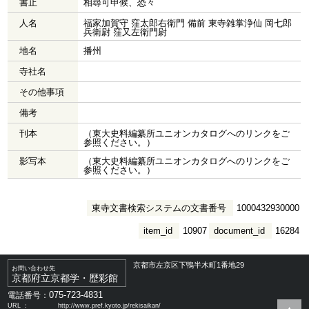
書止
相尋可申候、恐々
人名
福家加賀守 窪太郎右衛門 備前 東寺雑掌浄仙 岡七郎
兵衛尉 窪又左衛門尉
地名
播州
寺社名
その他事項
備考
刊本
（東大史料編纂所ユニオンカタログへのリンクをご
参照ください。）
影写本
（東大史料編纂所ユニオンカタログへのリンクをご
参照ください。）
東寺文書検索システムの文書番号
1000432930000
item_id
10907
document_id
16284
京都市左京区下鴨半木町1番地29
お問い合わせ先
京都府立京都学・歴彩館
075-723-4831
電話番号：
URL ：
http://www.pref.kyoto.jp/rekisaikan/