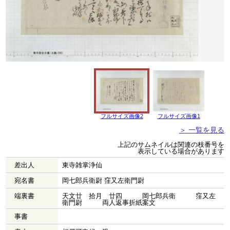
フルサイズ画像2
フルサイズ画像1
＞ 一覧を見る
上記のサムネイルは関連の枝番号を
表示している場合があります
差出人
東寺雑掌浄仙
宛名書
岡七郎兵衛尉 窪又左衛門尉
端裏書
天文廿 拾月 廿四 岡七郎兵衛 窪又左
衛門尉 両人返事折紙案文
事書