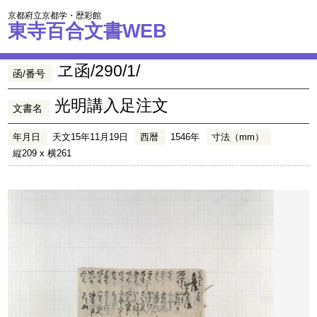
京都府立京都学・歴彩館
東寺百合文書WEB
ヱ函/290/1/
函/番号
光明講入足注文
文書名
年月日
天文15年11月19日
西暦
1546年
寸法（mm）
縦209 x 横261