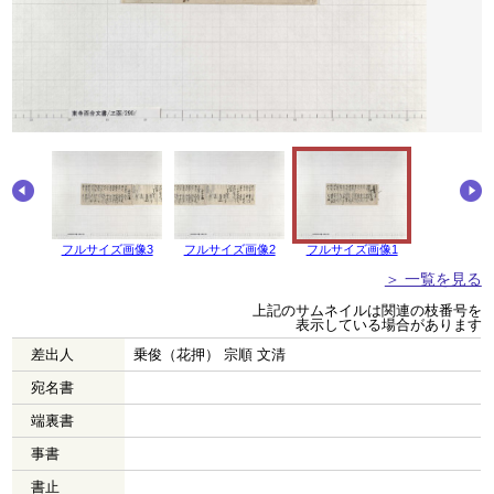
画像4
フルサイズ画像3
フルサイズ画像2
フルサイズ画像1
＞ 一覧を見る
上記のサムネイルは関連の枝番号を
表示している場合があります
差出人
乗俊（花押） 宗順 文清
宛名書
端裏書
事書
書止