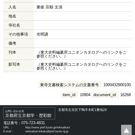
人名
乗俊 宗順 文清
地名
寺社名
その他事項
光明講
備考
刊本
（東大史料編纂所ユニオンカタログへのリンクをご
参照ください。）
影写本
（東大史料編纂所ユニオンカタログへのリンクをご
参照ください。）
東寺文書検索システムの文書番号
1000432900100
item_id
10904
document_id
16268
京都市左京区下鴨半木町1番地29
お問い合わせ先
京都府立京都学・歴彩館
075-723-4831
電話番号：
URL ：
http://www.pref.kyoto.jp/rekisaikan/
E-mail：
rekisaikan-kikaku@pref.kyoto.lg.jp