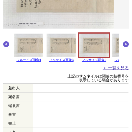
画像5
フルサイズ画像4
フルサイズ画像3
フルサイズ画像2
フルサイズ
＞ 一覧を見る
上記のサムネイルは関連の枝番号を
表示している場合があります
差出人
宛名書
端裏書
事書
書止