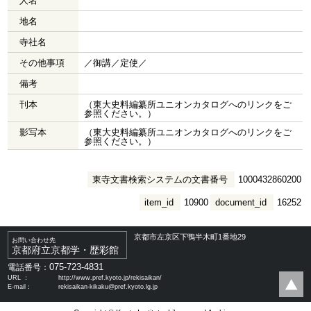
人名
地名
寺社名
その他事項
／御講／定使／
備考
刊本
（東大史料編纂所ユニオンカタログへのリンクをご
参照ください。）
影写本
（東大史料編纂所ユニオンカタログへのリンクをご
参照ください。）
東寺文書検索システムの文書番号
1000432860200
item_id
10900
document_id
16252
京都市左京区下鴨半木町1番地29
お問い合わせ先
京都府立京都学・歴彩館
075-723-4831
電話番号：
URL ：
http://www.pref.kyoto.jp/rekisaikan/
E-mail：
rekisaikan-kikaku@pref.kyoto.lg.jp