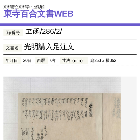
京都府立京都学・歴彩館
東寺百合文書WEB
ヱ函/286/2/
函/番号
光明講入足注文
文書名
年月日
20日
西暦
0年
寸法（mm）
縦253 x 横352