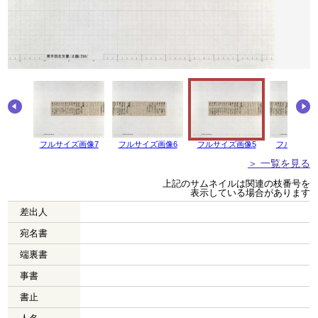
画像8
フルサイズ画像7
フルサイズ画像6
フルサイズ画像5
フルサイズ
＞ 一覧を見る
上記のサムネイルは関連の枝番号を
表示している場合があります
差出人
宛名書
端裏書
事書
書止