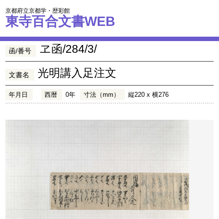
京都府立京都学・歴彩館
東寺百合文書WEB
ヱ函/284/3/
函/番号
光明講入足注文
文書名
年月日
西暦
0年
寸法（mm）
縦220 x 横276