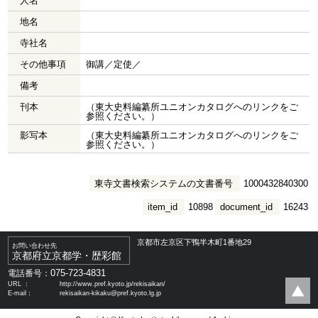
人名
地名
寺社名
その他事項
御講／定使／
備考
刊本
（東大史料編纂所ユニオンカタログへのリンクをご
参照ください。）
影写本
（東大史料編纂所ユニオンカタログへのリンクをご
参照ください。）
東寺文書検索システムの文書番号
1000432840300
item_id
10898
document_id
16243
京都市左京区下鴨半木町1番地29
お問い合わせ先
京都府立京都学・歴彩館
075-723-4831
電話番号：
URL ：
http://www.pref.kyoto.jp/rekisaikan/
E-mail：
rekisaikan-kikaku@pref.kyoto.lg.jp