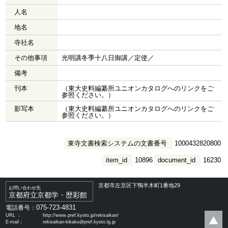
人名
地名
寺社名
その他事項
光明講冬季十八日御講／定使／
備考
刊本
（東大史料編纂所ユニオンカタログへのリンクをご
参照ください。）
影写本
（東大史料編纂所ユニオンカタログへのリンクをご
参照ください。）
東寺文書検索システムの文書番号
1000432820800
item_id
10896
document_id
16230
京都市左京区下鴨半木町1番地29
お問い合わせ先
京都府立京都学・歴彩館
075-723-4831
電話番号：
URL ：
http://www.pref.kyoto.jp/rekisaikan/
E-mail：
rekisaikan-kikaku@pref.kyoto.lg.jp