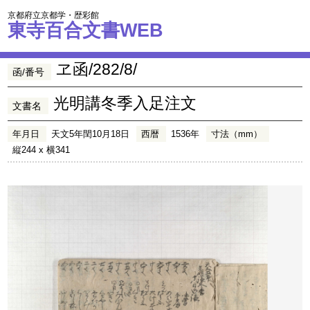
京都府立京都学・歴彩館
東寺百合文書WEB
ヱ函/282/8/
函/番号
光明講冬季入足注文
文書名
年月日
天文5年閏10月18日
西暦
1536年
寸法（mm）
縦244 x 横341