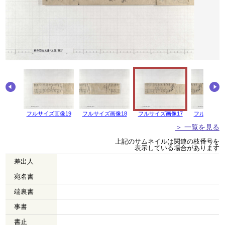
画像20
フルサイズ画像19
フルサイズ画像18
フルサイズ画像17
フルサイズ画
＞ 一覧を見る
上記のサムネイルは関連の枝番号を
表示している場合があります
差出人
宛名書
端裏書
事書
書止