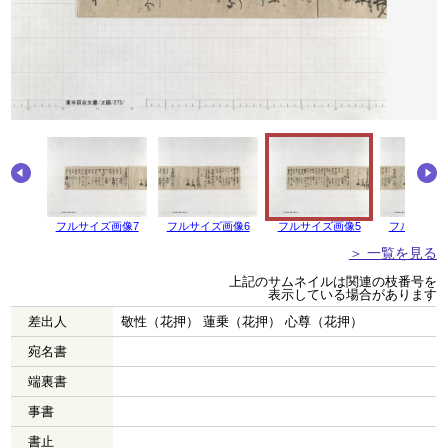
画像8
フルサイズ画像7
フルサイズ画像6
フルサイズ画像5
フルサイズ
＞ 一覧を見る
上記のサムネイルは関連の枝番号を
表示している場合があります
差出人
敬性（花押） 蓮乗（花押） 心尊（花押）
宛名書
端裏書
事書
書止