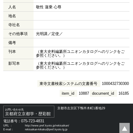
人名
敬性 蓮乗 心尊
地名
寺社名
その他事項
光明講／定使／
備考
刊本
（東大史料編纂所ユニオンカタログへのリンクをご
参照ください。）
影写本
（東大史料編纂所ユニオンカタログへのリンクをご
参照ください。）
東寺文書検索システムの文書番号
1000432730300
item_id
10887
document_id
16185
京都市左京区下鴨半木町1番地29
お問い合わせ先
京都府立京都学・歴彩館
075-723-4831
電話番号：
URL ：
http://www.pref.kyoto.jp/rekisaikan/
E-mail：
rekisaikan-kikaku@pref.kyoto.lg.jp