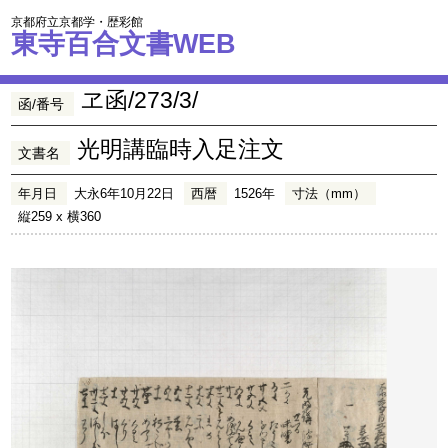
京都府立京都学・歴彩館
東寺百合文書WEB
ヱ函/273/3/
函/番号
光明講臨時入足注文
文書名
年月日
大永6年10月22日
西暦
1526年
寸法（mm）
縦259 x 横360