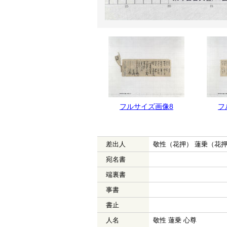
フルサイズ画像8
フ
差出人
敬性（花押） 蓮乗（花押
宛名書
端裏書
事書
書止
人名
敬性 蓮乗 心尊