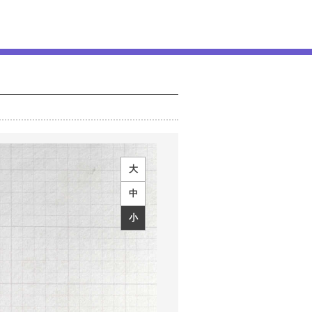
大
中
小