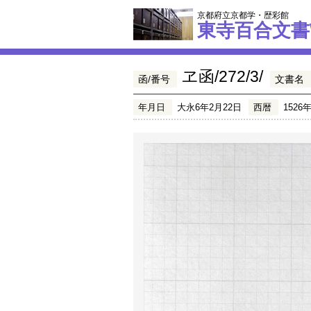
京都府立京都学・歴彩館
東寺百合文書
ヱ函/272/3/
函/番号
文書名
年月日
大永6年2月22日
西暦
1526