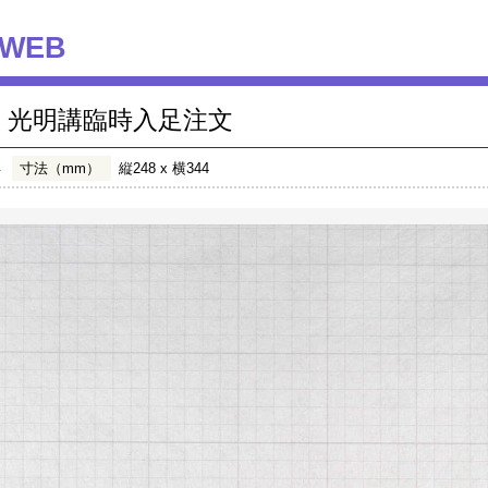
WEB
光明講臨時入足注文
年
寸法（mm）
縦248 x 横344