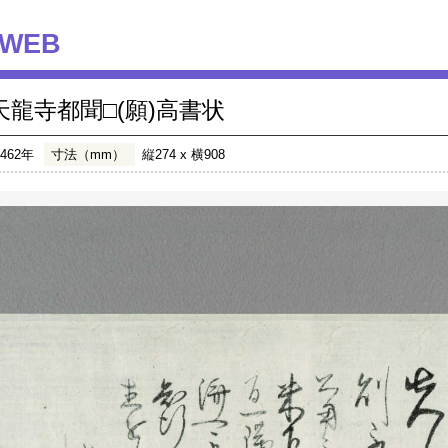
WEB
天龍寺都聞□(願)高書状
1462年
寸法（mm）
縦274 x 横908