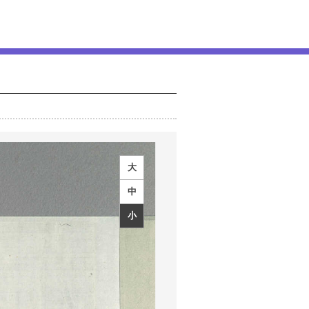
大
中
小