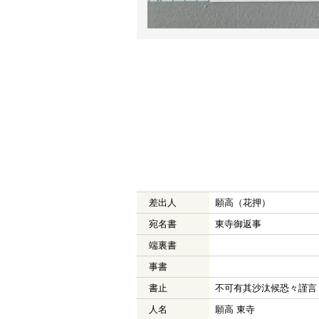
差出人
願高（花押）
宛名書
東寺御返事
端裏書
事書
書止
不可有其沙汰候恐々謹言
人名
願高 東寺