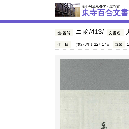
京都府立京都学・歴彩館
東寺百合文書
ニ函/413/
函/番号
文書名
年月日
（寛正3年）12月17日
西暦