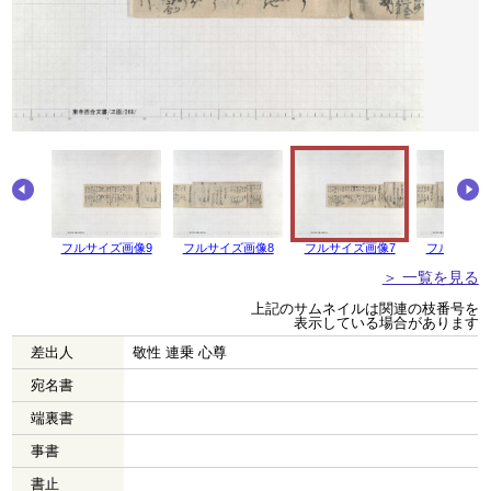
画像10
フルサイズ画像9
フルサイズ画像8
フルサイズ画像7
フルサイズ
＞ 一覧を見る
上記のサムネイルは関連の枝番号を
表示している場合があります
差出人
敬性 連乗 心尊
宛名書
端裏書
事書
書止