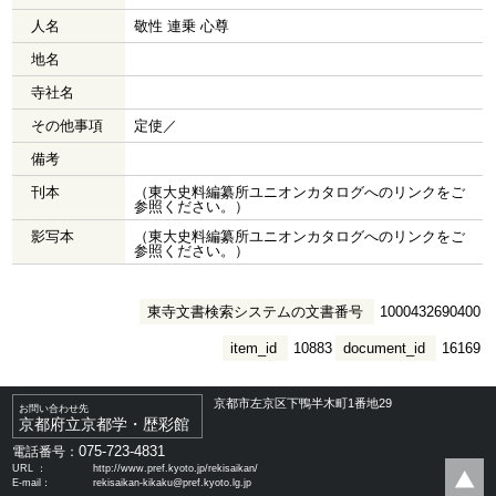
人名
敬性 連乗 心尊
地名
寺社名
その他事項
定使／
備考
刊本
（東大史料編纂所ユニオンカタログへのリンクをご
参照ください。）
影写本
（東大史料編纂所ユニオンカタログへのリンクをご
参照ください。）
東寺文書検索システムの文書番号
1000432690400
item_id
10883
document_id
16169
京都市左京区下鴨半木町1番地29
お問い合わせ先
京都府立京都学・歴彩館
075-723-4831
電話番号：
URL ：
http://www.pref.kyoto.jp/rekisaikan/
E-mail：
rekisaikan-kikaku@pref.kyoto.lg.jp