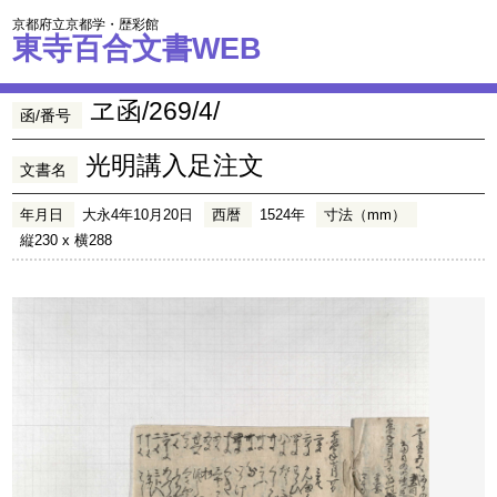
京都府立京都学・歴彩館
東寺百合文書WEB
ヱ函/269/4/
函/番号
光明講入足注文
文書名
年月日
大永4年10月20日
西暦
1524年
寸法（mm）
縦230 x 横288