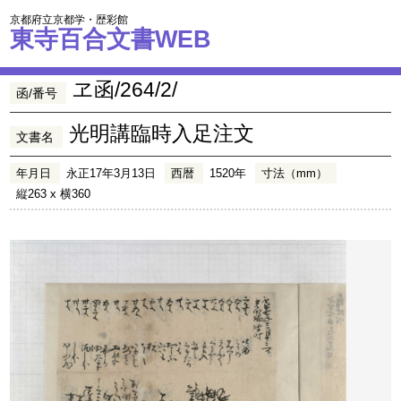
京都府立京都学・歴彩館
東寺百合文書WEB
ヱ函/264/2/
函/番号
光明講臨時入足注文
文書名
年月日
永正17年3月13日
西暦
1520年
寸法（mm）
縦263 x 横360