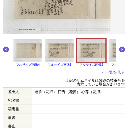
画像5
フルサイズ画像4
フルサイズ画像3
フルサイズ画像2
フルサイズ
＞ 一覧を見る
上記のサムネイルは関連の枝番号を
表示している場合があります
差出人
連承（花押） 円秀（花押） 心尊（花押）
宛名書
端裏書
事書
書止