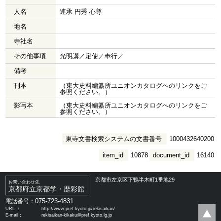
人名
連承 円秀 心尊
地名
寺社名
その他事項
光明講／定使／奉行／
備考
刊本
（東大史料編纂所ユニオンカタログへのリンクをご
参照ください。）
影写本
（東大史料編纂所ユニオンカタログへのリンクをご
参照ください。）
東寺文書検索システムの文書番号
1000432640200
item_id
10878
document_id
16140
京都市左京区下鴨半木町1番地29
お問い合わせ先
京都府立京都学・歴彩館
075-723-4831
電話番号：
URL ：
http://www.pref.kyoto.jp/rekisaikan/
E-mail：
rekisaikan-kikaku@pref.kyoto.lg.jp