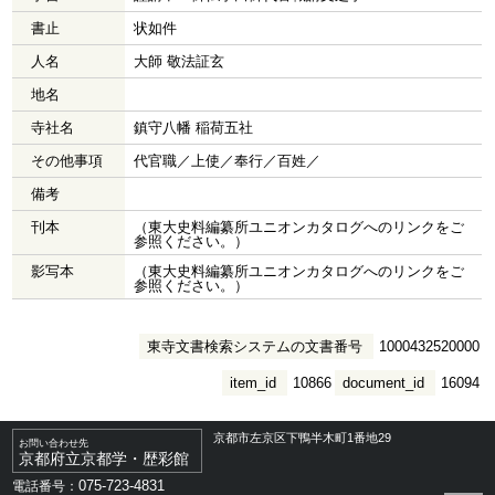
書止
状如件
人名
大師 敬法証玄
地名
寺社名
鎮守八幡 稲荷五社
その他事項
代官職／上使／奉行／百姓／
備考
刊本
（東大史料編纂所ユニオンカタログへのリンクをご
参照ください。）
影写本
（東大史料編纂所ユニオンカタログへのリンクをご
参照ください。）
東寺文書検索システムの文書番号
1000432520000
item_id
10866
document_id
16094
京都市左京区下鴨半木町1番地29
お問い合わせ先
京都府立京都学・歴彩館
075-723-4831
電話番号：