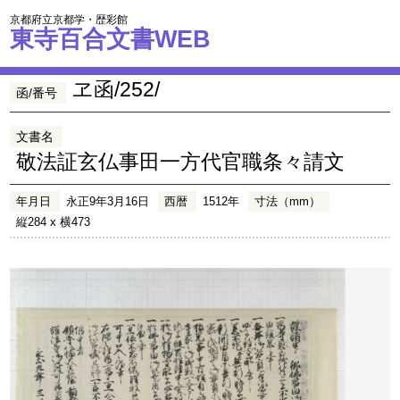
京都府立京都学・歴彩館
東寺百合文書WEB
ヱ函/252/
函/番号
文書名
敬法証玄仏事田一方代官職条々請文
年月日
永正9年3月16日
西暦
1512年
寸法（mm）
縦284 x 横473