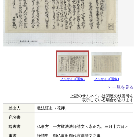
フルサイズ画像2
フルサイズ画像1
＞ 一覧を見る
上記のサムネイルは関連の枝番号を
表示している場合があります
差出人
敬法証玄（花押）
宛名書
端裏書
仏事方 一方敬法法師請文＜永正九、三月十六日＞
事書
謹請申 御仏事田御代官職請文之事