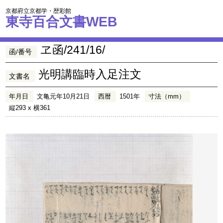
京都府立京都学・歴彩館
東寺百合文書WEB
ヱ函/241/16/
函/番号
光明講臨時入足注文
文書名
年月日
文亀元年10月21日
西暦
1501年
寸法（mm）
縦293 x 横361