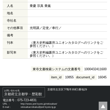
人名
乗慶 宗真 乗薫
地名
寺社名
その他事項
光明講／定使／奉行／
備考
刊本
（東大史料編纂所ユニオンカタログへのリンクをご
参照ください。）
影写本
（東大史料編纂所ユニオンカタログへのリンクをご
参照ください。）
東寺文書検索システムの文書番号
1000432411600
item_id
10855
document_id
16045
京都市左京区下鴨半木町1番地29
お問い合わせ先
京都府立京都学・歴彩館
075-723-4831
電話番号：
URL ：
http://www.pref.kyoto.jp/rekisaikan/
E-mail：
rekisaikan-kikaku@pref.kyoto.lg.jp