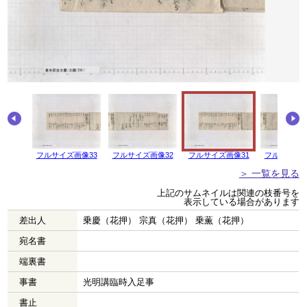
画像34
フルサイズ画像33
フルサイズ画像32
フルサイズ画像31
フルサイズ画
＞ 一覧を見る
上記のサムネイルは関連の枝番号を
表示している場合があります
差出人
乗慶（花押） 宗真（花押） 乗薫（花押）
宛名書
端裏書
事書
光明講臨時入足事
書止