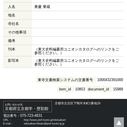
人名
乗慶 乗蔵
地名
寺社名
その他事項
備考
刊本
（東大史料編纂所ユニオンカタログへのリンクをご
参照ください。）
影写本
（東大史料編纂所ユニオンカタログへのリンクをご
参照ください。）
東寺文書検索システムの文書番号
1000432391000
item_id
10853
document_id
15988
京都市左京区下鴨半木町1番地29
お問い合わせ先
京都府立京都学・歴彩館
075-723-4831
電話番号：
URL ：
http://www.pref.kyoto.jp/rekisaikan/
E-mail：
rekisaikan-kikaku@pref.kyoto.lg.jp