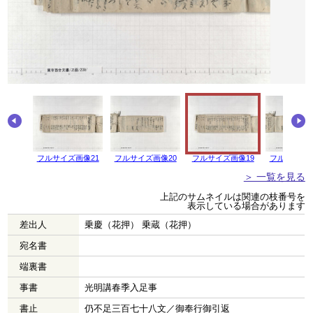
画像22
フルサイズ画像21
フルサイズ画像20
フルサイズ画像19
フルサイズ画
＞ 一覧を見る
上記のサムネイルは関連の枝番号を
表示している場合があります
差出人
乗慶（花押） 乗蔵（花押）
宛名書
端裏書
事書
光明講春季入足事
書止
仍不足三百七十八文／御奉行御引返