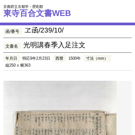
京都府立京都学・歴彩館
東寺百合文書WEB
ヱ函/239/10/
函/番号
光明講春季入足注文
文書名
年月日
明応9年2月23日
西暦
1500年
寸法（mm）
縦250 x 横363