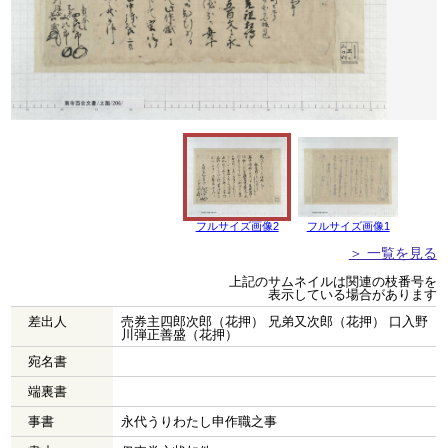
フルサイズ画像2
フルサイズ画像1
＞ 一覧を見る
上記のサムネイルは関連の枝番号を
表示している場合があります
差出人
売券主四郎次郎（花押） 兄弟又次郎（花押） 口入野
川弾正善盛（花押）
宛名書
端裏書
事書
永代うりわたし申作職之事