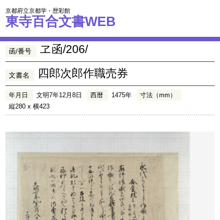
京都府立京都学・歴彩館
東寺百合文書WEB
ヱ函/206/
函/番号
四郎次郎作職売券
文書名
年月日
文明7年12月8日
西暦
1475年
寸法（mm）
縦280 x 横423