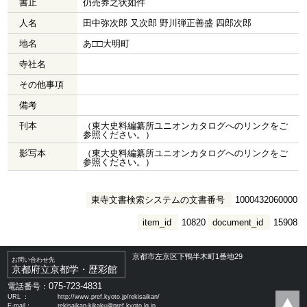
書止
仍売券之状如件
人名
田中弥次郎 又次郎 野川弾正善盛 四郎次郎
地名
あ□□大明町
寺社名
その他事項
備考
刊本
（東大史料編纂所ユニオンカタログへのリンクをご
参照ください。）
影写本
（東大史料編纂所ユニオンカタログへのリンクをご
参照ください。）
東寺文書検索システムの文書番号
1000432060000
item_id
10820
document_id
15908
京都市左京区下鴨半木町1番地29
お問い合わせ先
京都府立京都学・歴彩館
075-723-4831
電話番号：
URL ：
http://www.pref.kyoto.jp/rekisaikan/
E-mail：
rekisaikan-kikaku@pref.kyoto.lg.jp