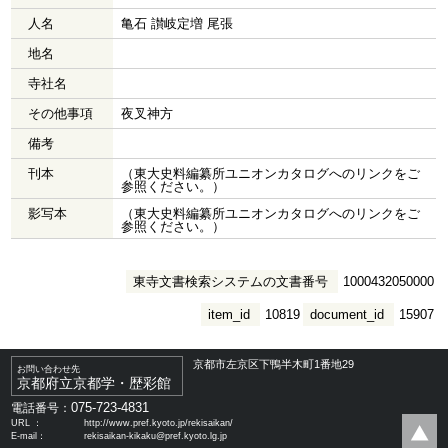
人名
亀石 讃岐定増 尾張
地名
寺社名
その他事項
夜叉神方
備考
刊本
（東大史料編纂所ユニオンカタログへのリンクをご
参照ください。）
影写本
（東大史料編纂所ユニオンカタログへのリンクをご
参照ください。）
東寺文書検索システムの文書番号
1000432050000
item_id
10819
document_id
15907
京都市左京区下鴨半木町1番地29
お問い合わせ先
京都府立京都学・歴彩館
075-723-4831
電話番号：
URL ：
http://www.pref.kyoto.jp/rekisaikan/
E-mail：
rekisaikan-kikaku@pref.kyoto.lg.jp