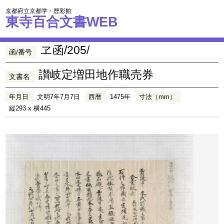
京都府立京都学・歴彩館
東寺百合文書WEB
ヱ函/205/
函/番号
讃岐定増田地作職売券
文書名
年月日
文明7年7月7日
西暦
1475年
寸法（mm）
縦293 x 横445