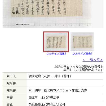
フルサイズ画像2
フルサイズ画像1
＞ 一覧を見る
上記のサムネイルは関連の枝番号を
表示している場合があります
差出人
讃岐定増（花押） 尾張（花押）
宛名書
端裏書
水田四坪＜従北縄本／二段目＞作職分売券
事書
売渡申 永代作職之事
書止
仍為後證永代売券之状如件