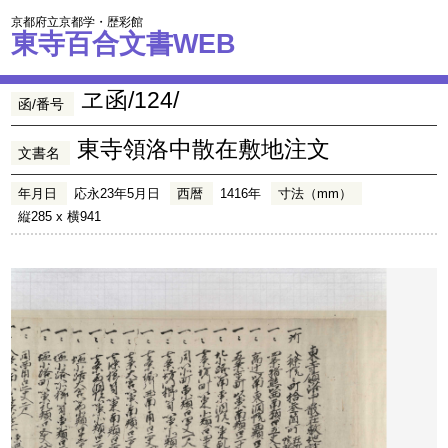
京都府立京都学・歴彩館
東寺百合文書WEB
ヱ函/124/
函/番号
東寺領洛中散在敷地注文
文書名
年月日
応永23年5月日
西暦
1416年
寸法（mm）
縦285 x 横941