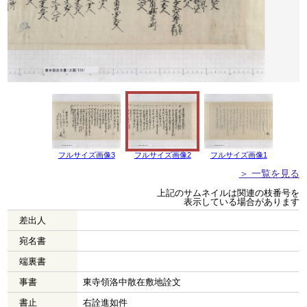
フルサイズ画像3
フルサイズ画像2
フルサイズ画像1
＞ 一覧を見る
上記のサムネイルは関連の枝番号を
表示している場合があります
差出人
宛名書
端裏書
事書
東寺領洛中散在敷地詮文
書止
右詮進如件