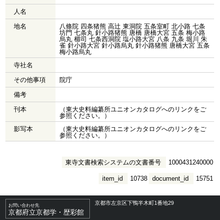
人名
地名
八條院 四条猪熊 高辻 東洞院 五条室町 北小路 七条
坊門 七条丸 針小路猪熊 唐橋 唐橋大宮 五条 梅小路
烏丸 櫛司 七条西洞院 塩小路大宮 八条 九条 堀川 朱
雀 針小路大宮 針小路烏丸 針小路猪熊 唐橋大宮 五条
梅小路烏丸
寺社名
その他事項
院庁
備考
刊本
（東大史料編纂所ユニオンカタログへのリンクをご
参照ください。）
影写本
（東大史料編纂所ユニオンカタログへのリンクをご
参照ください。）
東寺文書検索システムの文書番号
1000431240000
item_id
10738
document_id
15751
京都市左京区下鴨半木町1番地29
お問い合わせ先
京都府立京都学・歴彩館