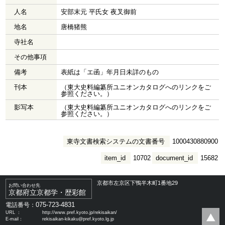
人名
安部末元 平氏女 夜叉御前
地名
唐橋猪熊
寺社名
その他事項
備考
表紙は「エ函」年月日未詳のもの
刊本
（東大史料編纂所ユニオンカタログへのリンクをご
参照ください。）
影写本
（東大史料編纂所ユニオンカタログへのリンクをご
参照ください。）
東寺文書検索システムの文書番号
1000430880900
item_id
10702
document_id
15682
京都市左京区下鴨半木町1番地29
お問い合わせ先
京都府立京都学・歴彩館
075-723-4831
電話番号：
URL ：
http://www.pref.kyoto.jp/rekisaikan/
E-mail：
rekisaikan-kikaku@pref.kyoto.lg.jp