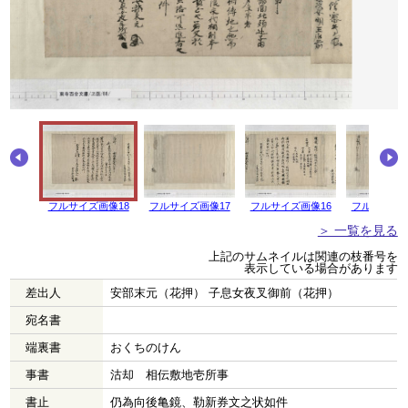
フルサイズ画像18
フルサイズ画像17
フルサイズ画像16
フルサイズ画
＞ 一覧を見る
上記のサムネイルは関連の枝番号を
表示している場合があります
差出人
安部末元（花押） 子息女夜叉御前（花押）
宛名書
端裏書
おくちのけん
事書
沽却 相伝敷地壱所事
書止
仍為向後亀鏡、勒新券文之状如件