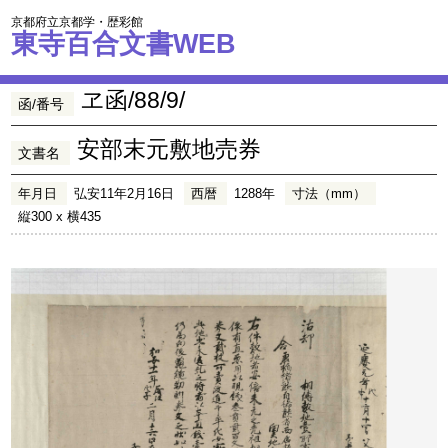
京都府立京都学・歴彩館
東寺百合文書WEB
ヱ函/88/9/
函/番号
安部末元敷地売券
文書名
年月日
弘安11年2月16日
西暦
1288年
寸法（mm）
縦300 x 横435