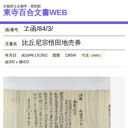
京都府立京都学・歴彩館
東寺百合文書WEB
ヱ函/84/3/
函/番号
比丘尼宗悟田地売券
文書名
年月日
貞治4年1月29日
西暦
1365年
寸法（mm）
縦302 x 横423