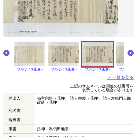
画像10
フルサイズ画像9
フルサイズ画像8
フルサイズ画像7
フルサイズ
＞ 一覧を見る
上記のサムネイルは関連の枝番号を
表示している場合があります
差出人
売主宗悟（花押） 請人栄慶（花押） 請人左衛門三郎
政延（花押）
宛名書
端裏書
事書
沽却 私領田地事