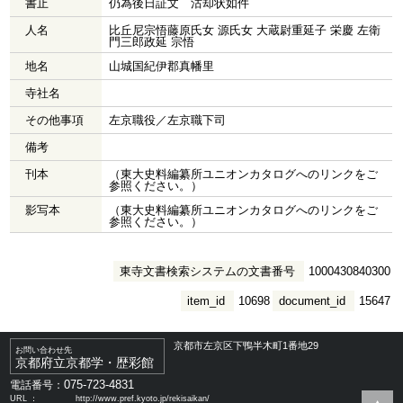
書止
仍為後日証文 沽却状如件
人名
比丘尼宗悟藤原氏女 源氏女 大蔵尉重延子 栄慶 左衛
門三郎政延 宗悟
地名
山城国紀伊郡真幡里
寺社名
その他事項
左京職役／左京職下司
備考
刊本
（東大史料編纂所ユニオンカタログへのリンクをご
参照ください。）
影写本
（東大史料編纂所ユニオンカタログへのリンクをご
参照ください。）
東寺文書検索システムの文書番号
1000430840300
item_id
10698
document_id
15647
京都市左京区下鴨半木町1番地29
お問い合わせ先
京都府立京都学・歴彩館
075-723-4831
電話番号：
URL ：
http://www.pref.kyoto.jp/rekisaikan/