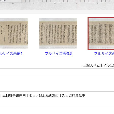
ルサイズ画像4
フルサイズ画像3
フルサイズ
上記のサムネイルは
十五日御事書并同十七日／預所殿御施行十九日謹拝見仕事