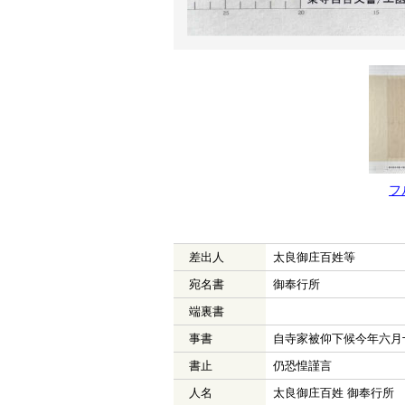
フ
差出人
太良御庄百姓等
宛名書
御奉行所
端裏書
事書
自寺家被仰下候今年六月
書止
仍恐惶謹言
人名
太良御庄百姓 御奉行所