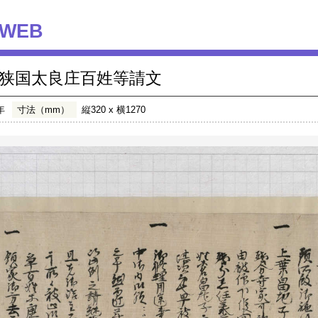
WEB
狭国太良庄百姓等請文
年
寸法（mm）
縦320 x 横1270