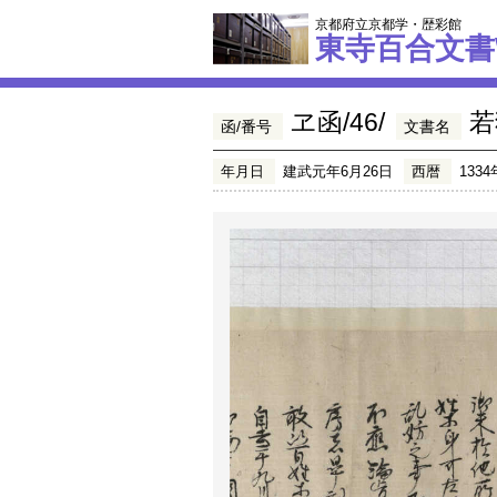
京都府立京都学・歴彩館
東寺百合文書
ヱ函/46/
若
函/番号
文書名
年月日
建武元年6月26日
西暦
1334